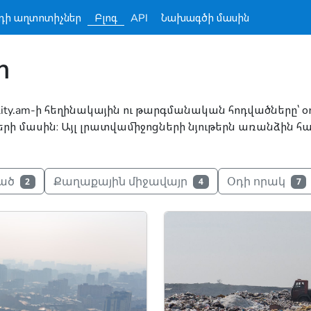
դի աղտոտիչներ
Բլոգ
API
Նախագծի մասին
m
lity.am-ի հեղինակային ու թարգմանական հոդվածները՝ 
ների մասին։ Այլ լրատվամիջոցների նյութերն առանձին 
ված
Քաղաքային միջավայր
Օդի որակ
2
4
7