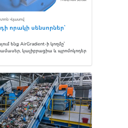
նտոն Վլասով
դի որակի սենսորներ՝
ւմ ենք AirGradient-ի կողմը՝
ամասեր, կալիբրացիա և պրոմոկոդեր