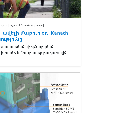
իջավայր
· Անտոն Վլասով
 ավելի մաքուր օդ. Kanach
ությունը
չապատման փորձարկման
ր, խնամք և հնարավոր քաղաքային