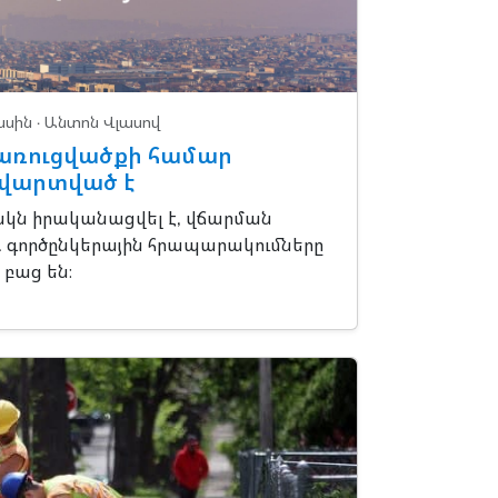
ասին
· Անտոն Վլասով
առուցվածքի համար
վարտված է
ն իրականացվել է, վճարման
ն. գործընկերային հրապարակումները
բաց են։