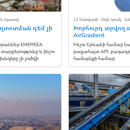
ն Վլասով
12 հունվարի ·
Օդի որակ
· Ա
աղտոտման դեմ չի
Խորհուրդ տրվող օ
AirGradient
րաններ EMEP/EEA
Ինչու Երևանի համար նայո
տարբերությունը և ինչու
բացահայտ API, բաղադր
դիրը չի լուծվի։
համայնքի համար։