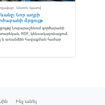
իջավայր
· Անտոն Վլասով
րևանը։ Նոր աղբի
րծարանի մրցույթ
ւյթը Նուբարաշենում գործարանի
 տարեկան, RDF, կենսակայունացում,
նգ և առանձին հավաքման համար
սին
Ինչ անել