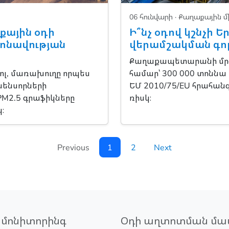
06 հունվարի ·
Քաղաքային մ
քային օդի
Ի՞նչ օդով կշնչի Ե
խոնավության
վերամշակման գո
Քաղաքապետարանի մրցո
զոլ, մառախուղը որպես
համար՝ 300 000 տոննա
 սենսորների
ԵՄ 2010/75/EU հրահա
PM2.5 գրաֆիկները
ռիսկ։
։
Previous
1
2
Next
 մոնիտորինգ
Օդի աղտոտման մա