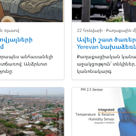
ն Վլասով
22 հունվարի ·
Քաղաքային մ
տվյալների
Ավելի շատ ծառեր՝
ւմ
Yerevan նախաձեռն
վորապես անհասանելի
Քաղաքացիական կանա
ատճառով։ Անձրևոտ
աջակցություն՝ տնկինե
ունը։
կանոնակարգ։