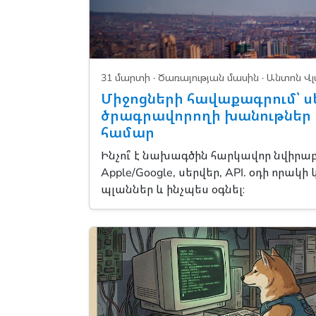
31 մարտի ·
Ծառայության մասին
· Անտոն Վ
Միջոցների հավաքագրում՝ ս
ծրագրավորողի խանութներ և A
համար
Ինչու՞ է նախագծին հարկավոր նվիրաբե
Apple/Google, սերվեր, API. օդի որ
պլաններ և ինչպես օգնել։