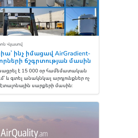
ոն Վլասով
ցիա՝ ինչ իմացավ AirGradient-
սորների ճշգրտության մասին
անացրել է 15 000 օր համեմատական
մ՝ և գտել անակնկալ արդյունքներ ոչ
և էտալոնային սարքերի մասին։