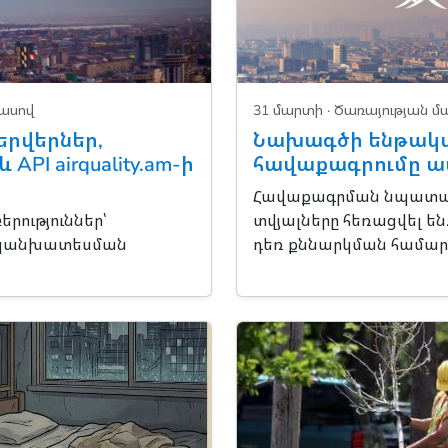
լասով
31 մարտի ·
Ծառայության մ
երվերներ,
Նախագծի ենթակ
PI airquality.am-ի
հավաքագրումը ա
Հավաքագրման նպատակ
րություններ՝
տվյալները հեռացվել ե
ակի կանխատեսման
դեռ քննարկման համար 