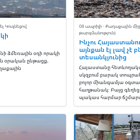
եյ Կուզնեցով
08 ապրիլի ·
Քաղաքային մի
թարգմանություն)
ակի
Ինչու Հայաստանո
այնքան էլ լավ չ
անի ձմեռային օդի որակի
տեսանկյունից
ան օրական ընթացք,
Հայաստանը հետևողական
ղաքային
սկզբում բարակ տոպրակ
բոլոր միանգամյա օգտագ
հաղթանակ: Բայց գեղեց
պակաս հարմար ճշմարտո