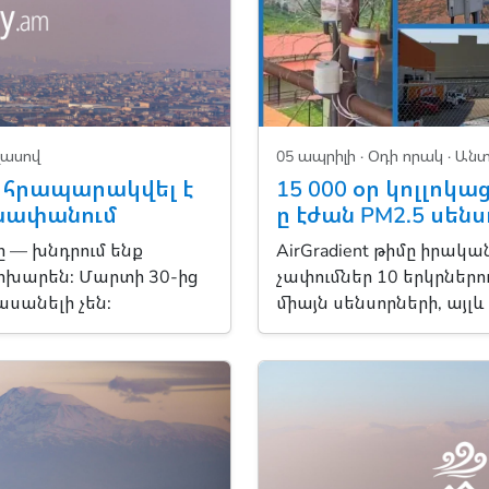
լասով
05 ապրիլի ·
Օդի որակ
· Անտ
. հրապարակվել է
15 000 օր կոլլոկա
 խափանում
ը էժան PM2.5 սեն
 — խնդրում ենք
AirGradient թիմը իրակ
փոխարեն: Մարտի 30-ից
չափումներ 10 երկրներու
ասանելի չեն:
միայն սենսորների, այլ