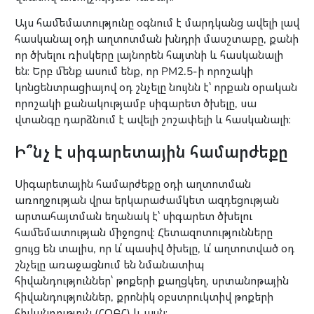
Այս համեմատությունը օգնում է մարդկանց ավելի լավ
հասկանալ օդի աղտոտման խնդրի մասշտաբը, քանի
որ ծխելու ռիսկերը լայնորեն հայտնի և հասկանալի
են։ Երբ մենք ասում ենք, որ PM2.5-ի որոշակի
կոնցենտրացիայով օդ շնչելը նույնն է՝ որքան օրական
որոշակի քանակությամբ սիգարետ ծխելը, սա
վտանգը դարձնում է ավելի շոշափելի և հասկանալի։
Ի՞նչ է սիգարետային համարժեքը
Սիգարետային համարժեքը օդի աղտոտման
առողջության վրա երկարաժամկետ ազդեցության
արտահայտման եղանակ է՝ սիգարետ ծխելու
համեմատության միջոցով։ Հետազոտությունները
ցույց են տալիս, որ և՛ պասիվ ծխելը, և՛ աղտոտված օդ
շնչելը առաջացնում են նմանատիպ
հիվանդություններ՝ թոքերի քաղցկեղ, սրտանոթային
հիվանդություններ, քրոնիկ օբստրուկտիվ թոքերի
հիվանդություն (ՀՕԲՀ) և այլն։