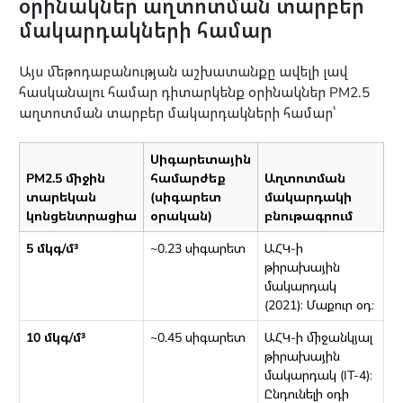
օրինակներ աղտոտման տարբեր
մակարդակների համար
Այս մեթոդաբանության աշխատանքը ավելի լավ
հասկանալու համար դիտարկենք օրինակներ PM2.5
աղտոտման տարբեր մակարդակների համար՝
Սիգարետային
PM2.5 միջին
համարժեք
Աղտոտման
տարեկան
(սիգարետ
մակարդակի
կոնցենտրացիա
օրական)
բնութագրում
5 մկգ/մ³
~0.23 սիգարետ
ԱՀԿ-ի
թիրախային
մակարդակ
(2021)։ Մաքուր օդ։
10 մկգ/մ³
~0.45 սիգարետ
ԱՀԿ-ի միջանկյալ
թիրախային
մակարդակ (IT-4)։
Ընդունելի օդի