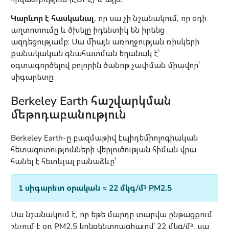
Կարևոր է հասկանալ
, որ սա չի նշանակում, որ օդի
աղտոտումը և ծխելը իդենտիկ են իրենց
ազդեցությամբ։ Սա միայն առողջության ռիսկերի
քանակական գնահատման եղանակ է՝
օգտագործելով բոլորին ծանոթ չափման միավոր՝
սիգարետը։
Berkeley Earth հաշվարկման
մեթոդաբանություն
Berkeley Earth-ը բազմաթիվ էպիդեմիոլոգիական
հետազոտությունների վերլուծության հիման վրա
հանել է հետևյալ բանաձևը՝
1 սիգարետ օրական ≈ 22 մկգ/մ³ PM2.5
Սա նշանակում է, որ եթե մարդը տարվա ընթացքում
շնչում է օդ PM2.5 կոնցենտրացիայով՝ 22 մկգ/մ³, սա