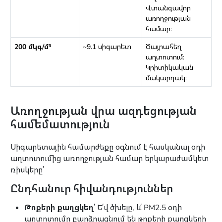
Վտանգավոր
առողջության
համար։
200 մկգ/մ³
~9.1 սիգարետ
Ծայրահեղ
աղտոտում։
Կրիտիկական
մակարդակ։
Առողջության վրա ազդեցության
համեմատություն
Սիգարետային համարժեքը օգնում է հասկանալ օդի
աղտոտումից առողջության համար երկարաժամկետ
ռիսկերը՝
Ընդհանուր հիվանդություններ
Թոքերի քաղցկեղ
՝ Ե՛վ ծխելը, և՛ PM2.5 օդի
աղտոտումը բարձրացնում են թոքերի քաղցկեղի