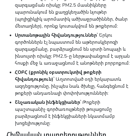
զարգացման ռիսկը։ PM2.5 մասնիկները
պարունակում են քաղցկեղածին նյութեր
(պոլիցիկլիկ արոմատիկ ածխաջրածիններ, ծանր
մետաղներ), որոնք կուտակվում են թոքերում։
Սրտանոթային հիվանդություններ
՝ Երկու
գործոններն էլ նպաստում են աթերոսկլերոզի
զարգացմանը, բարձրացնում են սրտի նոպայի և
ինսուլտի ռիսկը։ PM2.5-ը ներթափանցում է արյան
հոսքի մեջ և առաջացնում է անոթների բորբոքում։
ՀՕԲՀ (քրոնիկ օբստրուկտիվ թոքերի
հիվանդություն)
՝ Աղտոտված օդի երկարատև
ազդեցությունը, ինչպես նաև ծխելը, հանգեցնում է
թոքերի անդառնալի փոփոխությունների։
Շնչառական ինֆեկցիաներ
՝ Թոքերի
պաշտպանիչ գործառույթների թուլացումը
բարձրացնում է ինֆեկցիաների նկատմամբ
խոցելիությունը։
Հիմնական տարբերություններ