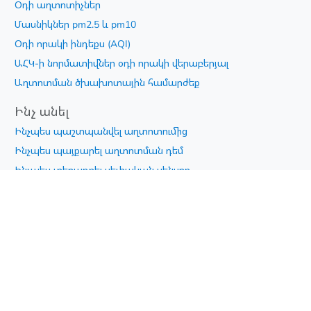
Օդի աղտոտիչներ
Մասնիկներ pm2.5 և pm10
Օդի որակի ինդեքս (AQI)
ԱՀԿ-ի նորմատիվներ օդի որակի վերաբերյալ
Աղտոտման ծխախոտային համարժեք
Ինչ անել
Ինչպես պաշտպանվել աղտոտումից
Ինչպես պայքարել աղտոտման դեմ
Ինչպես տեղադրել սեփական սենսոր
Ինչ կարող եմ անել
Air Quality
Telegram Chat
iOS App
© AirQuality.am, 2024-2026 •
Գաղտնիություն