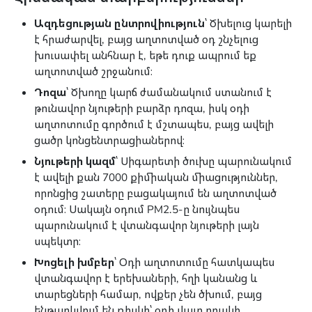
Ազդեցության ընտրովիություն
՝ Ծխելուց կարելի
է հրաժարվել, բայց աղտոտված օդ շնչելուց
խուսափել անհնար է, եթե դուք ապրում եք
աղտոտված շրջանում։
Դոզա
՝ Ծխողը կարճ ժամանակում ստանում է
թունավոր նյութերի բարձր դոզա, իսկ օդի
աղտոտումը գործում է մշտապես, բայց ավելի
ցածր կոնցենտրացիաներով։
Նյութերի կազմ
՝ Սիգարետի ծուխը պարունակում
է ավելի քան 7000 քիմիական միացություններ,
որոնցից շատերը բացակայում են աղտոտված
օդում։ Սակայն օդում PM2.5-ը նույնպես
պարունակում է վտանգավոր նյութերի լայն
սպեկտր։
Խոցելի խմբեր
՝ Օդի աղտոտումը հատկապես
վտանգավոր է երեխաների, հղի կանանց և
տարեցների համար, ովքեր չեն ծխում, բայց
ենթարկվում են ռիսկի՝ օդի վատ որակի