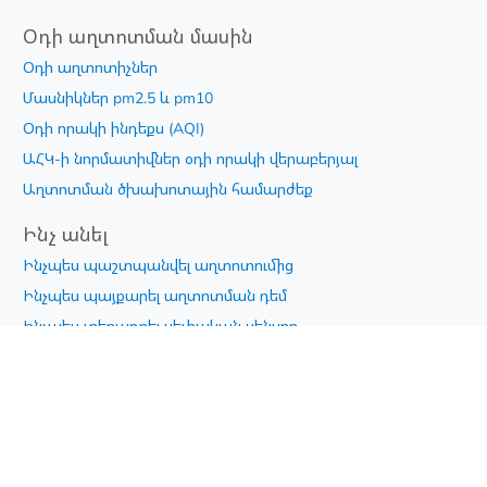
Օդի աղտոտման մասին
Օդի աղտոտիչներ
Մասնիկներ pm2.5 և pm10
Օդի որակի ինդեքս (AQI)
ԱՀԿ-ի նորմատիվներ օդի որակի վերաբերյալ
Աղտոտման ծխախոտային համարժեք
Ինչ անել
Ինչպես պաշտպանվել աղտոտումից
Ինչպես պայքարել աղտոտման դեմ
Ինչպես տեղադրել սեփական սենսոր
Ինչ կարող եմ անել
Air Quality
Telegram Chat
iOS App