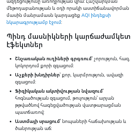
ազդեցությունը առողջության վրա։ Հաշվարկման
մեթոդաբանության և օդի որակի աստիճանավորման
մասին մանրամասն կարդացեք
AQI ինդեքսի
նկարագրությամբ էջում
։
Պինդ մասնիկների կարճաժամկետ
էֆեկտներ
Շնչառական ուղիների գրգռում
՝ չորություն, հազ,
կոկորդում քորի զգացում։
Աչքերի խնդիրներ
՝ քոր, կարմրություն, ավազի
զգացում։
Ֆիզիկական ակտիվության նվազում
՝
հոգնածության զգացում, թուլություն՝ արյան
թթվածնով հագեցվածության վատթարացման
պատճառով։
Աստմայի սրացում
՝ նոպաների հաճախության և
ծանրության աճ։