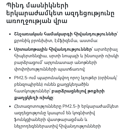
Պինդ մասնիկների
երկարաժամկետ ազդեցությունը
առողջության վրա
Շնչառական համակարգի հիվանդություններ
՝
քրոնիկ բրոնխիտ, էմֆիզեմա, աստմա։
Սրտանոթային հիվանդություններ
՝ արտերիալ
հիպերտենզիա, սրտի նոպայի և ինսուլտի ռիսկի
բարձրացում՝ արյունատար անոթների
փոփոխությունների պատճառով։
PM2.5-ում պարունակվող որոշ նյութեր (օրինակ՝
բենզոպիրեն) ունեն քաղցկեղածին
հատկություններ՝
բարձրացնելով թոքերի
քաղցկեղի ռիսկը
։
Հետազոտությունները PM2.5-ի երկարաժամկետ
ազդեցությունը կապում են կոգնիտիվ
ֆունկցիաների վատթարացման և
նեյրոդեգեներատիվ հիվանդությունների