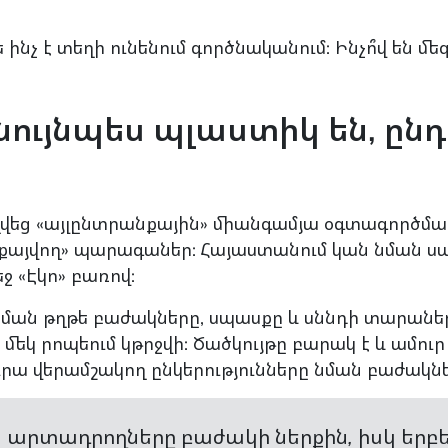
թե ինչ է տեղի ունենում գործնականում: Ինչո՞վ են
ույնպես պլաստիկ են, ընդ 
ղվեց «այլընտրանքային» միանգամյա օգտագործմա
քայվող» պարագաներ: Հայաստանում կան նման ս
եջ «Էկո» բառով:
ման թղթե բաժակները, սպասքը և սննդի տարաներ
մեկ րոպեում կթրջվի: Ծածկույթը բարակ է և ամու
ւրա վերամշակող ընկերությունները նման բաժակներ
, արտադրողները բաժակի ներքին, իսկ ե