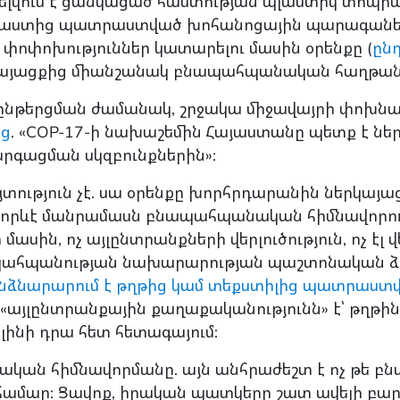
ելվում է ցանկացած հաստության պլաստիկ տոպր
լաստից պատրաստված խոհանոցային պարագաներ
մ փոփոխություններ կատարելու մասին օրենքը (
ընդ
հայացքից միանշանակ բնապահպանական հաղթանա
 ընթերցման ժամանակ, շրջակա միջավայրի փոխ
աց
. «COP-17-ի նախաշեմին Հայաստանը պետք է 
արգացման սկզբունքներին»:
ություն չէ. սա օրենքը խորհրդարանին ներկայա
 է որևէ մանրամասն բնապահպանական հիմնավորում՝
ասին, ոչ այլընտրանքների վերլուծություն, ոչ էլ
ահպանության նախարարության պաշտոնական ձևա
անձնարարում է թղթից կամ տեքստիլից պատրաս
 «այլընտրանքային քաղաքականությունն» է՝ թղթ
 կլինի դրա հետ հետագայում:
իրական հիմնավորմանը. այն անհրաժեշտ է ոչ թե բ
ամար: Ցավոք, իրական պատկերը շատ ավելի բարդ