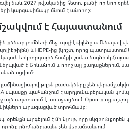
վել նաև 2027 թվականից հետո, քանի որ նոր օրենք
երի կարգավիճակը մնում է անորոշ:
մշակվում է Հայաստանում
յին քննարկումների մեջ. պոլիէթիլենը ամենալավ վ
ոլիէթիլեն) և HDPE-ից (կոշտ, որից պատրաստում 
յուն երկրորդային հումքի շուկա նույնիսկ Հայա
րպված է Երևանում և որոշ այլ քաղաքներում, սա
ականացվում:
 լամինացիայով թղթե բաժակները չեն վերամշակվու
LA սպասքը պահանջում է արդյունաբերական կոմպ
ջ այն աղտոտում է առաջացնում: Օքսո-քայքայվող
ասնիկների արագացված տրոհմամբ:
օրենքն արգելում է մի նյութ, որը սկզբունքորեն
 որոնք ընդհանրապես չեն վերամշակվում: