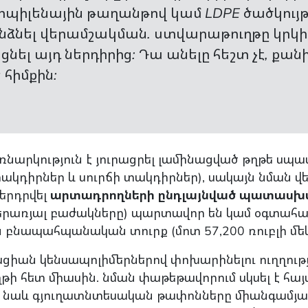
ոպիլենային թաղանթով կամ LDPE ծածկու
նձնել վերամշակման. ստվարաթուղթը կրկի
ել այդ ներդիրից: Դա անելը հեշտ չէ, քանի
 հիմքին:
ռնարկություն է յուրացրել լամինացված թղթե սպա
տակդիրներ և սուրճի տակդիրներ), սակայն նման 
ներդրվել
արտադրողների ընդլայնված պատասխ
րառյալ բաժակները) պարտավոր են կամ օգտահանե
ն բնապահպանական տուրք (մոտ 57,200 ռուբլի մե
իան կենսապոլիմերներով փոխարինելու ուղղությա
ի հետ միասին. նման փաթեթավորում սկսել է հայ
 են նաև գյուղատնտեսական թափոնները միանգամ