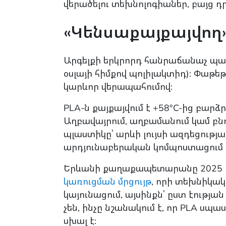
վերածելու տեխնոլոգիաներ, բայց դր
«Կենսաքայքայվող»
Արգելքի երկրորդ հանրաճանաչ պ
օսլայի հիմքով պոլիլակտիդ): Փաթե
կարևոր վերապահումով:
PLA-ն քայքայվում է +58°C-ից բար
Աղբավայրում, աղբամանում կամ բնո
պլաստիկը՝ արևի լույսի ազդեցությա
արդյունաբերական կոմպոստացում դ
Երևանի քաղաքապետարանը 2025 թ
կառուցման մրցույթ
, որի տեխնիկ
կայունացում, այսինքն՝ ըստ էությ
չեն, ինչը նշանակում է, որ PLA սպ
սխալ է: