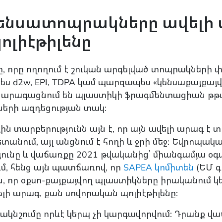
կենսատոպրակները ավելի 
ոլիէթիլենը
 որը ողողում է շուկան արգելված տոպրակների փ
ես d2w, EPI, TDPA կամ պարզապես «կենսաքայքայ
ոնք արագացնում են պլաստիկի ֆրագմենտացիան թթվ
ների ազդեցության տակ:
 տարբերությունն այն է, որ այն ավելի արագ է տ
տանում, այլ անցնում է հողի և ջրի մեջ: Եվրոպակա
ւնը և վաճառքը 2021 թվականից՝ միանգամյա օ
մ, հենց այն պատճառով, որ
SAPEA կոմիտեն
(ԵՄ 
ան, որ օքսո-քայքայվող պլաստիկները իրականում 
լի արագ, քան սովորական պոլիէթիլենը:
նշումը որևէ կերպ չի կարգավորվում: Դրանք վաճ