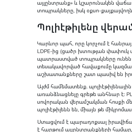
այլընտրանք» և կշարունակեն վաճառ
տոպրակները, իսկ օքսո-քայքայվողն
Պոլիէթիլենը վերա
Կարևոր պահ, որը կորչում է հանրա
LDPE-ից (ցածր խտության փափուկ պ
պատրաստված տոպրակները ունեն կա
տեսակավորված հավաքումը կազմակե
աշխատանքները շատ պասիվ են իր
Այժմ համեմատենք. պոլիէթիլենային
առանձնացնելը գրեթե անհնար է: P
սովորական վերամշակման հոսքի մե
պոլիէթիլենն են, միայն թե միկրոմ
Ստացվում է պարադոքսալ իրավիճակ. 
է հարթում այլընտրանքների համար,