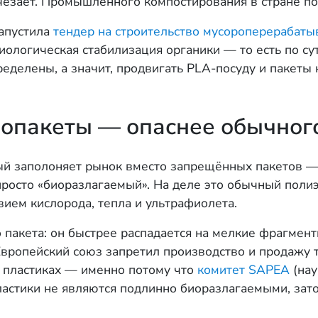
счезает. Промышленного компостирования в стране по
запустила
тендер на строительство мусороперерабат
иологическая стабилизация органики — то есть по су
ределены, а значит, продвигать PLA-посуду и пакеты
опакеты — опаснее обычног
ый заполоняет рынок вместо запрещённых пакетов —
просто «биоразлагаемый». На деле это обычный поли
ием кислорода, тепла и ультрафиолета.
пакета: он быстрее распадается на мелкие фрагмент
. Европейский союз запретил производство и продажу 
 пластиках — именно потому что
комитет SAPEA
(нау
ластики не являются подлинно биоразлагаемыми, зат