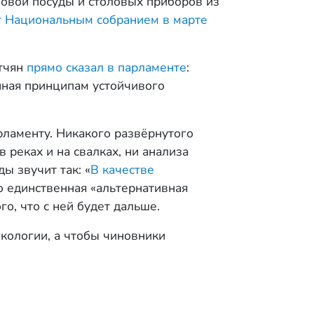
овой посуды и столовых приборов из
т Национальным собранием в марте
ртчян
прямо сказал в парламенте
:
нная принципам устойчивого
рламенту. Никакого развёрнутого
 реках и на свалках, ни анализа
ы звучит так: «
В качестве
то единственная «альтернативная
о, что с ней будет дальше.
экологии, а чтобы чиновники