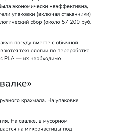
а была экономически неэффективна,
тели упаковки (включая стаканчики)
логический сбор (около 57 200 руб.
такую посуду вместе с обычной
тываются технологии по переработке
к с PLA — их необходимо
свалке»
рузного крахмала. На упаковке
ния
. На свалке, в мусорном
шается на микрочастицы под