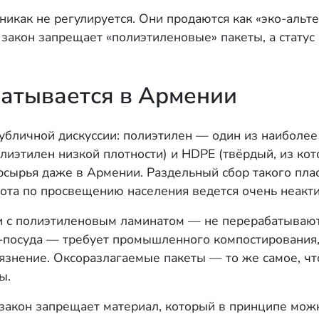
икак не регулируется. Они продаются как «эко-альте
 закон запрещает «полиэтиленовые» пакеты, а статус
атывается в Армении
публичной дискуссии: полиэтилен — один из наибол
олиэтилен низкой плотности) и HDPE (твёрдый, из к
сырья даже в Армении. Раздельный сбор такого плас
бота по просвещению населения ведется очень неакти
и с полиэтиленовым ламинатом — не перерабатываютс
-посуда — требует промышленного компостирования, 
язнение. Оксоразлагаемые пакеты — то же самое, чт
ы.
 закон запрещает материал, который в принципе мож