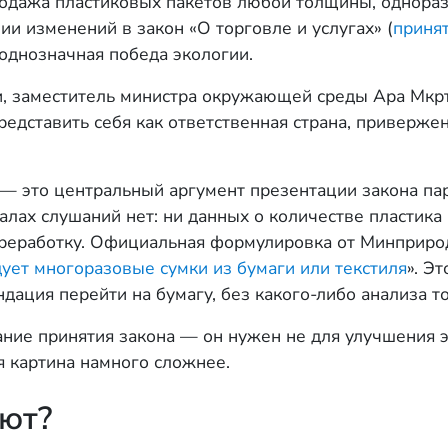
одажа пластиковых пакетов любой толщины, однораз
нии изменений в закон «О торговле и услугах» (
приня
 однозначная победа экологии.
и, заместитель министра окружающей среды Ара Мк
едставить себя как ответственная страна, приверже
 — это центральный аргумент презентации закона па
лах слушаний нет: ни данных о количестве пластика в
ереработку. Официальная формулировка от Минприрод
ует многоразовые сумки из бумаги или текстиля
». Э
ация перейти на бумагу, без какого-либо анализа тог
ание принятия закона — он нужен не для улучшения 
я картина намного сложнее.
ют?