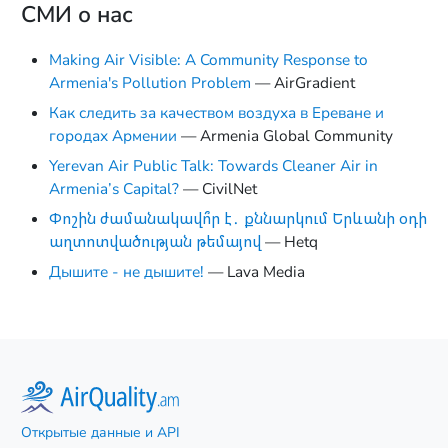
СМИ о нас
Making Air Visible: A Community Response to
Armenia's Pollution Problem
— AirGradient
Как следить за качеством воздуха в Ереване и
городах Армении
— Armenia Global Community
Yerevan Air Public Talk: Towards Cleaner Air in
Armenia’s Capital?
— CivilNet
Փոշին ժամանակավո՞ր է․ քննարկում Երևանի օդի
աղտոտվածության թեմայով
— Hetq
Дышите - не дышите!
— Lava Media
Открытые данные и API