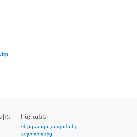
ներ
սին
Ինչ անել
Ինչպես պաշտպանվել
աղտոտումից