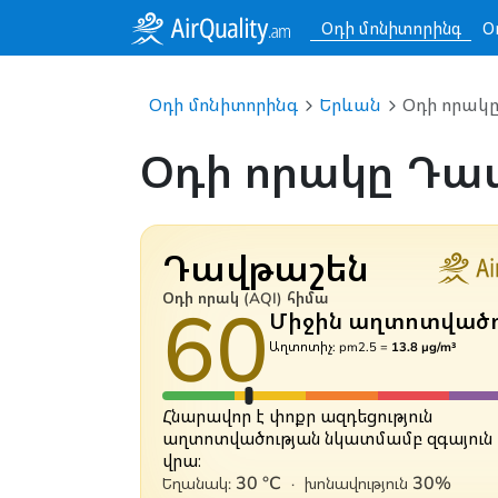
Օդի մոնիտորինգ
Օ
Օդի մոնիտորինգ
Երևան
Օդի որակը
Օդի որակը Դավ
Դավթաշեն
60
Օդի որակ (AQI) հիմա
Միջին աղտոտվածո
Աղտոտիչ: pm2.5 =
13.8 µg/m³
Հնարավոր է փոքր ազդեցություն
աղտոտվածության նկատմամբ զգայուն
վրա։
30 °C
30%
Եղանակ:
·
խոնավություն