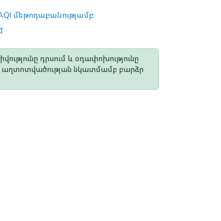
AQI մեթոդաբանությամբ։
մ
վությունը դրսում և օդափոխությունը
եթե աղտոտվածության նկատմամբ բարձր