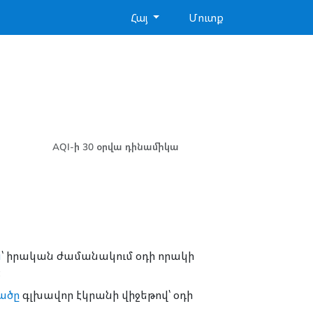
Հայ
Մուտք
AQI-ի 30 օրվա դինամիկա
ն
՝ իրական ժամանակում օդի որակի
։
վածը
գլխավոր էկրանի վիջեթով՝ օդի