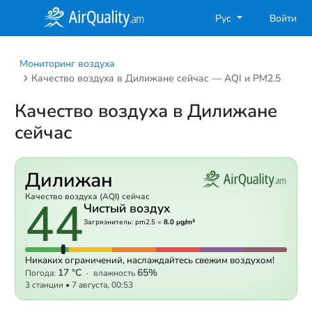
Рус
Войти
Мониторинг воздуха
Качество воздуха в Дилижане сейчас — AQI и PM2.5
Качество воздуха в Дилижане
сейчас
Дилижан
44
Качество воздуха (AQI) сейчас
Чистый воздух
Загрязнитель: pm2.5 =
8.0 µg/m³
Никаких ограничений, наслаждайтесь свежим воздухом!
17 °C
65%
Погода:
·
влажность
3 станции
•
7 августа, 00:53