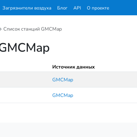
Загрязнители воздуха
Блог
API
О проекте
Список станций GMCMap
й GMCMap
Источник данных
GMCMap
GMCMap