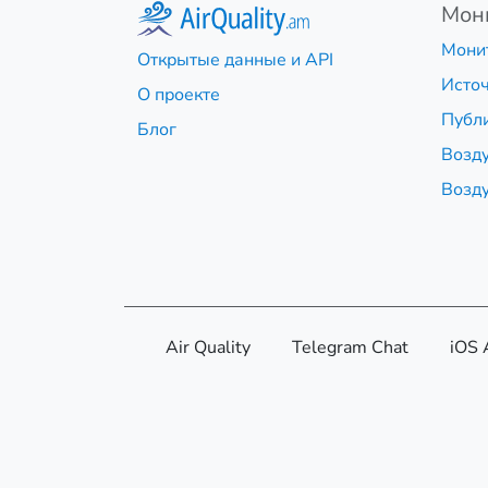
Мон
Мони
Открытые данные и API
Источ
О проекте
Публ
Блог
Возду
Возду
Air Quality
Telegram Chat
iOS 