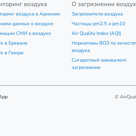
иторинг воздуха
О загрязнении возду
торинг воздуха в Армении
Загрязнители воздуха
ники данных о воздухе
Частицы pm2.5 и pm10
икации СМИ о воздухе
Air Quality Index (AQI)
х в Ереване
Нормативы ВОЗ по качеств
воздуха
х в Гюмри
Сигаретный эквивалент
загрязнения
App
© AirQua